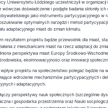
y Uniwersytetu Łódzkiego uczestniczyli w organizacji i 
 wówczas doświadczenie i podjęte badania skłoniły ich 
obywatelskiego jako instrumentu partycypacyjnego w ra
oszukiwanie optymalnych narzędzi i metod partycypacji
ału adaptacyjnego miast do zmian klimatu.
 rezultatem projektu będzie przewodnik dla miast, st
iałania z mieszkańcami miast na rzecz adaptacji do zmi
niona perspektywa miast Europy Środkowo-Wschodniej
 środowiska, ekoinnowacyjności oraz innowacji społeczn
wpływ projektu na społeczeństwo polegać będzie na 
iające wdrożenie mechanizmów partycypacyjnych i deli
yjnych i adaptacyjnych.
 łączy perspektywy nauk społecznych (szczególnie dysc
czna i gospodarka przestrzenna oraz Nauki socjologicz