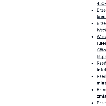
450-
Brze
kons
Brze
Wsc
Warw
rule
Citi
http
Rzeń
inte
Rzeń
mia
Rzeń
zmia
Brze