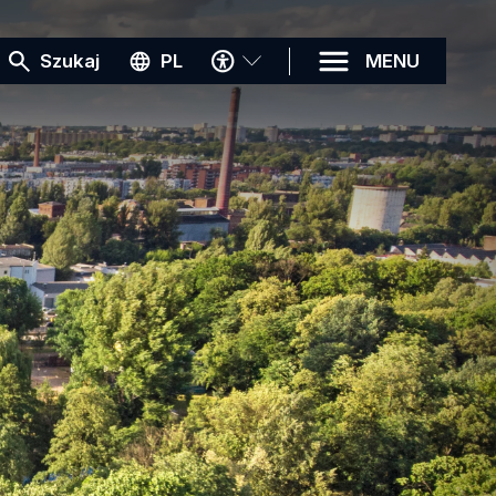
MENU
Szukaj
PL
MENU
DOSTĘPNOŚCI