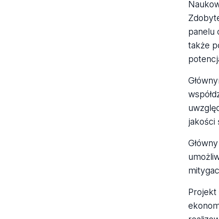
(RSARNCE)
Naukowc
Projekt "InnovaConcrete. Innovative
Zdobyte
materials and techniques for the
panelu 
conservation of 20th century
także p
concrete-based cultural heritage"
potencj
Projekt "Zachowania konsumencko-
przestrzenne studentów w rozwoju
Głównym
miast poprzemysłowych"
współdz
Archiwum
uwzględ
jakości
Główny 
umożliw
mitygac
Projekt
ekonomi