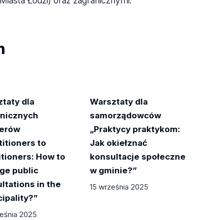
iasta Łodzi) oraz zagranicznymi.
m
taty dla
Warsztaty dla
Sil
anicznych
samorządowców
Ins
nerów
„Praktycy praktykom:
na 
titioners to
Jak okiełznać
"Ma
itioners: How to
konsultacje społeczne
Kat
ge public
w gminie?”
07 c
ltations in the
15 września 2025
ipality?”
eśnia 2025