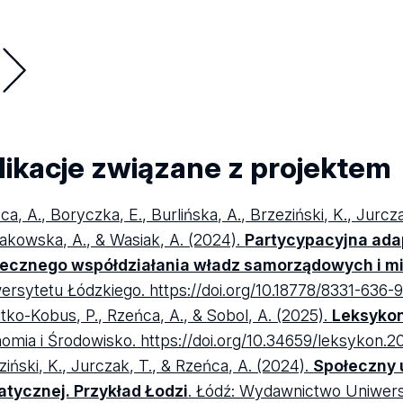
likacje związane z projektem
ca, A., Boryczka, E., Burlińska, A., Brzeziński, K., Jurcz
kowska, A., & Wasiak, A. (2024).
Partycypacyjna ada
tecznego współdziałania władz samorządowych i m
ersytetu Łódzkiego. https://doi.org/10.18778/8331-636-
tko-Kobus, P., Rzeńca, A., & Sobol, A. (2025).
Leksykon
omia i Środowisko. https://doi.org/10.34659/leksykon.2
ziński, K., Jurczak, T., & Rzeńca, A. (2024).
Społeczny u
atycznej. Przykład Łodzi
. Łódź: Wydawnictwo Uniwersy