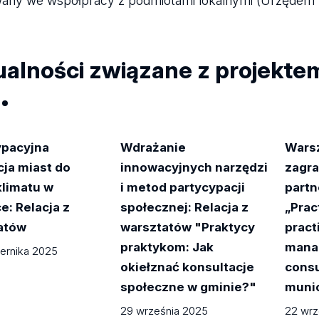
wany we współpracy z podmiotami lokalnymi (Urzędem M
ualności związane z projekte
ypacyjna
Wdrażanie
Warsz
cja miast do
innowacyjnych narzędzi
zagr
klimatu w
i metod partycypacji
part
e: Relacja z
społecznej: Relacja z
„Prac
atów
warsztatów "Praktycy
pract
praktykom: Jak
mana
iernika 2025
okiełznać konsultacje
consu
społeczne w gminie?"
munic
29 września 2025
22 wrz