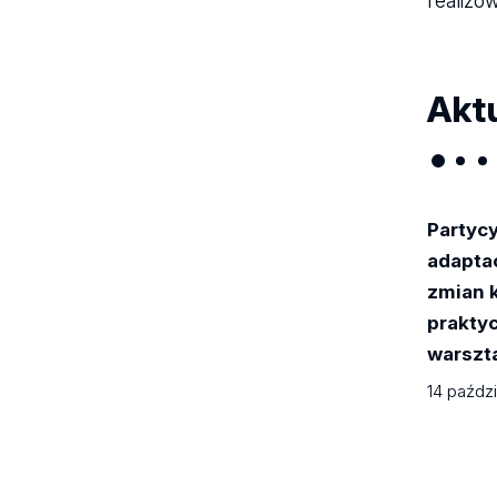
realizo
Akt
Partyc
adapta
zmian 
praktyc
warszt
14 paźdz