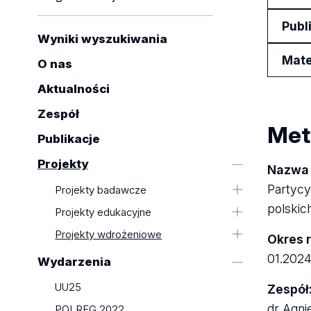
Publ
Wyniki wyszukiwania
Mate
O nas
Aktualności
Zespół
Met
Publikacje
Projekty
Nazwa 
Partycy
Projekty badawcze
polskic
Projekt "Studentyfikacja
Projekty edukacyjne
wkraczająca do śródmieścia:
Projekt "Ecology Awareness of
Projekty wdrożeniowe
Okres r
Konwersacja porównawcza na temat
Sustainable Green Development:
Projekt "Partycypacyjna adaptacja
01.2024
czynników, aktorów i konsekwencji
Wydarzenia
Collaboration of Universities and
miast do zmian klimatu"
rozprzestrzeniania się
Local Actors"
UU25
Zespół
zakwaterowania studenckiego w
Projekt "EkoMiasto. Kształcenie na
śródmieściach Montrealu i Łodzi"
dr Agni
POLREG 2022