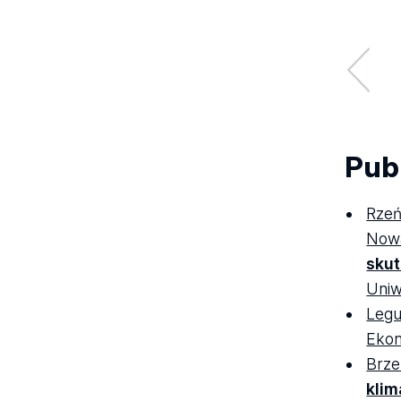
Pub
Rzeń
Nowa
sku
Uniw
Legu
Ekon
Brze
klim