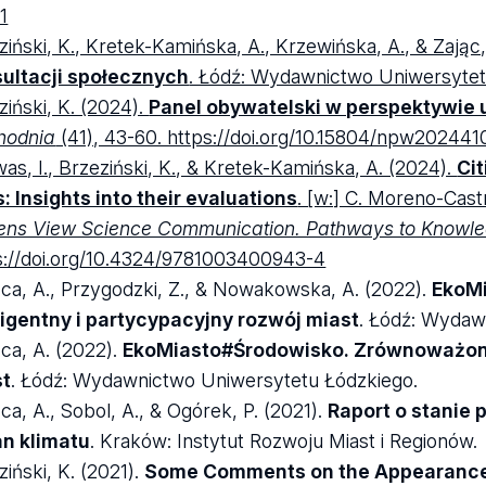
1
ziński, K., Kretek-Kamińska, A., Krzewińska, A., & Zając,
ultacji społecznych
. Łódź: Wydawnictwo Uniwersytetu
ziński, K. (2024).
Panel obywatelski w perspektywie 
hodnia
(41), 43-60. https://doi.org/10.15804/npw202441
as, I., Brzeziński, K., & Kretek-Kamińska, A. (2024).
Ci
s: Insights into their evaluations
. [w:] C. Moreno-Cast
zens View Science Communication. Pathways to Knowl
s://doi.org/10.4324/9781003400943-4
ca, A., Przygodzki, Z., & Nowakowska, A. (2022).
EkoM
ligentny i partycypacyjny rozwój miast
. Łódź: Wydaw
ca, A. (2022).
EkoMiasto#Środowisko. Zrównoważony,
st
. Łódź: Wydawnictwo Uniwersytetu Łódzkiego.
ca, A., Sobol, A., & Ogórek, P. (2021).
Raport o stanie 
n klimatu
. Kraków: Instytut Rozwoju Miast i Regionów.
ziński, K. (2021).
Some Comments on the Appearances 