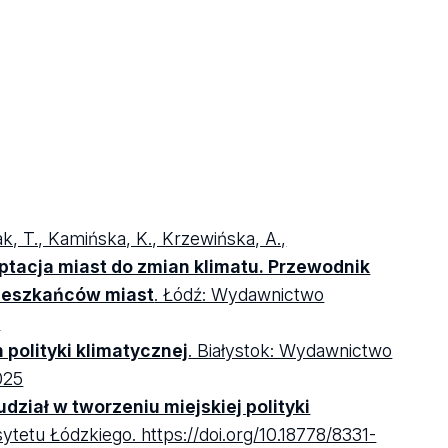
ak, T., Kamińska, K., Krzewińska, A.,
ptacja miast do zmian klimatu. Przewodnik
ieszkańców miast
. Łódź: Wydawnictwo
9
 polityki klimatycznej
. Białystok: Wydawnictwo
025
dział w tworzeniu miejskiej polityki
tetu Łódzkiego. https://doi.org/10.18778/8331-