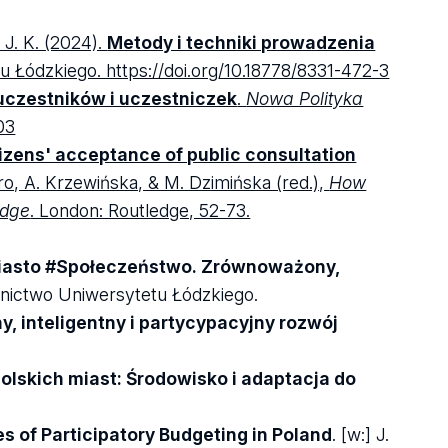
 J. K. (2024).
Metody i techniki prowadzenia
 Łódzkiego. https://doi.org/10.18778/8331-472-3
uczestników i uczestniczek
.
Nowa Polityka
03
tizens' acceptance of public consultation
ro, A. Krzewińska, & M. Dzimińska (red.),
How
edge
. London: Routledge, 52-73.
iasto #Społeczeństwo. Zrównoważony,
nictwo Uniwersytetu Łódzkiego.
 inteligentny i partycypacyjny rozwój
polskich miast: Środowisko i adaptacja do
of Participatory Budgeting in Poland
. [w:] J.