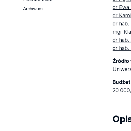
rzecz zrównoważonego,
Projekt "Jak działa studentyfikacja?
dr Ewa
inteligentnego i partycypacyjnego
Archiwum
Oblicza i ewolucja rynku
dr Kami
rozwoju miast"
zakwaterowania studenckiego w
dr hab.
Łodzi"
mgr Kla
Projekt "Rezyliencja miast wobec
dr hab.
wyzwań cywilizacyjnych i celów
zrównoważonego rozwoju:
dr hab.
Operacjonalizacja, pomiar
Źródło
i upowszechnianie koncepcji"
Projekt "Kapitał terytorialny Polski w
Uniwers
wymiarze niematerialnym - nowe
Budżet
metody badań i narzędzia polityki
regionalnej"
20 000
Projekt "The student city lost?
Doświadczenia i przyszłość Łodzi
jako miasta studenckiego w obliczu
Opi
pandemii COVID-19"
Projekt "Citizen Entrepreneurship"